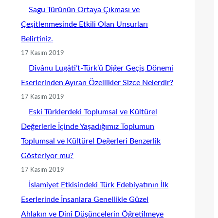
Sagu Türünün Ortaya Çıkması ve
Çeşitlenmesinde Etkili Olan Unsurları
Belirtiniz.
17 Kasım 2019
Dîvânu Lugâti’t-Türk’ü Diğer Geçiş Dönemi
Eserlerinden Ayıran Özellikler Sizce Nelerdir?
17 Kasım 2019
Eski Türklerdeki Toplumsal ve Kültürel
Değerlerle İçinde Yaşadığımız Toplumun
Toplumsal ve Kültürel Değerleri Benzerlik
Gösteriyor mu?
17 Kasım 2019
İslamiyet Etkisindeki Türk Edebiyatının İlk
Eserlerinde İnsanlara Genellikle Güzel
Ahlakın ve Dinî Düşüncelerin Öğretilmeye