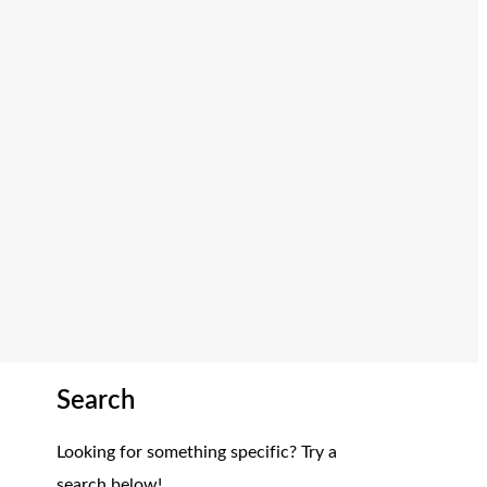
Search
Looking for something specific? Try a
search below!