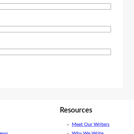
Resources
Meet Our Writers
News
Why We Write