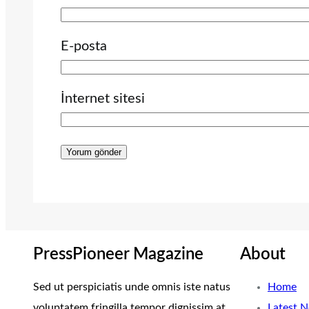
E-posta
İnternet sitesi
PressPioneer Magazine
About
Sed ut perspiciatis unde omnis iste natus
Home
voluptatem fringilla tempor dignissim at,
Latest 