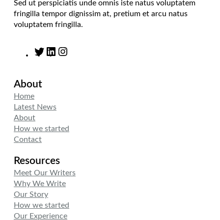
Sed ut perspiciatis unde omnis iste natus voluptatem
fringilla tempor dignissim at, pretium et arcu natus
voluptatem fringilla.
T
L
I
w
i
n
i
n
s
About
t
k
t
t
e
a
Home
e
d
g
Latest News
r
I
r
About
n
a
How we started
m
Contact
Resources
Meet Our Writers
Why We Write
Our Story
How we started
Our Experience