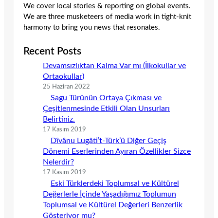
We cover local stories & reporting on global events.
We are three musketeers of media work in tight-knit
harmony to bring you news that resonates.
Recent Posts
Devamsızlıktan Kalma Var mı (İlkokullar ve
Ortaokullar)
25 Haziran 2022
Sagu Türünün Ortaya Çıkması ve
Çeşitlenmesinde Etkili Olan Unsurları
Belirtiniz.
17 Kasım 2019
Dîvânu Lugâti’t-Türk’ü Diğer Geçiş
Dönemi Eserlerinden Ayıran Özellikler Sizce
Nelerdir?
17 Kasım 2019
Eski Türklerdeki Toplumsal ve Kültürel
Değerlerle İçinde Yaşadığımız Toplumun
Toplumsal ve Kültürel Değerleri Benzerlik
Gösteriyor mu?