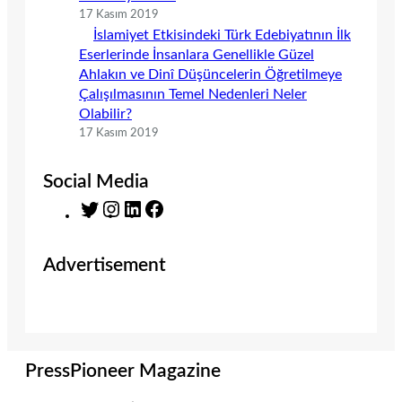
17 Kasım 2019
İslamiyet Etkisindeki Türk Edebiyatının İlk
Eserlerinde İnsanlara Genellikle Güzel
Ahlakın ve Dinî Düşüncelerin Öğretilmeye
Çalışılmasının Temel Nedenleri Neler
Olabilir?
17 Kasım 2019
Social Media
T
I
L
F
w
n
i
a
i
s
n
c
Advertisement
t
t
k
e
t
a
e
b
e
g
d
o
r
r
I
o
a
n
k
m
PressPioneer Magazine