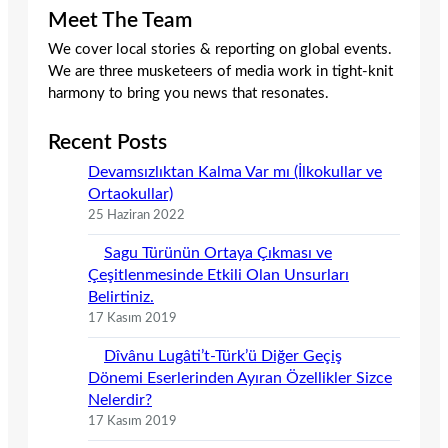
Meet The Team
We cover local stories & reporting on global events.
We are three musketeers of media work in tight-knit
harmony to bring you news that resonates.
Recent Posts
Devamsızlıktan Kalma Var mı (İlkokullar ve
Ortaokullar)
25 Haziran 2022
Sagu Türünün Ortaya Çıkması ve
Çeşitlenmesinde Etkili Olan Unsurları
Belirtiniz.
17 Kasım 2019
Dîvânu Lugâti’t-Türk’ü Diğer Geçiş
Dönemi Eserlerinden Ayıran Özellikler Sizce
Nelerdir?
17 Kasım 2019