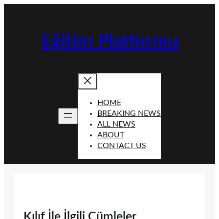
İçeriğe
geç
Eğitim Platformu
HOME
BREAKING NEWS
ALL NEWS
ABOUT
CONTACT US
Kılıf İle İlgili Cümleler