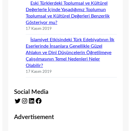
Eski Türklerdeki Toplumsal ve Kültürel
Değerlerle İçinde Yaşadığımız Toplumun
Toplumsal ve Kültürel Değerleri Benzerlik
Gösteriyor mu?
17 Kasım 2019
İslamiyet Etkisindeki Türk Edebiyatının İlk
Eserlerinde İnsanlara Genellikle Güzel
Ahlakın ve Dinî Düşüncelerin Öğretilmeye
Çalışılmasının Temel Nedenleri Neler
Olabilir?
17 Kasım 2019
Social Media
Twitter
Instagram
LinkedIn
Facebook
Advertisement