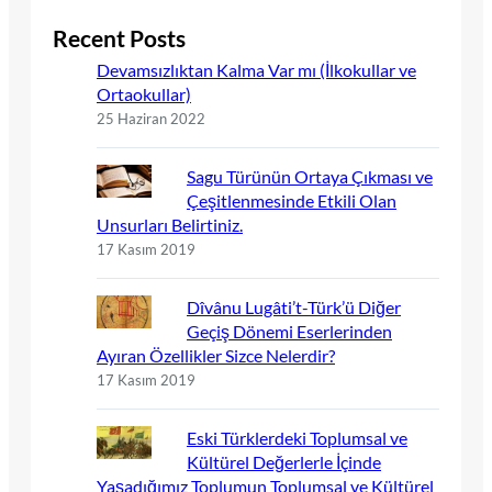
Recent Posts
Devamsızlıktan Kalma Var mı (İlkokullar ve
Ortaokullar)
25 Haziran 2022
Sagu Türünün Ortaya Çıkması ve
Çeşitlenmesinde Etkili Olan
Unsurları Belirtiniz.
17 Kasım 2019
Dîvânu Lugâti’t-Türk’ü Diğer
Geçiş Dönemi Eserlerinden
Ayıran Özellikler Sizce Nelerdir?
17 Kasım 2019
Eski Türklerdeki Toplumsal ve
Kültürel Değerlerle İçinde
Yaşadığımız Toplumun Toplumsal ve Kültürel