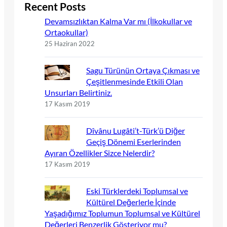
Recent Posts
Devamsızlıktan Kalma Var mı (İlkokullar ve
Ortaokullar)
25 Haziran 2022
Sagu Türünün Ortaya Çıkması ve
Çeşitlenmesinde Etkili Olan
Unsurları Belirtiniz.
17 Kasım 2019
Dîvânu Lugâti’t-Türk’ü Diğer
Geçiş Dönemi Eserlerinden
Ayıran Özellikler Sizce Nelerdir?
17 Kasım 2019
Eski Türklerdeki Toplumsal ve
Kültürel Değerlerle İçinde
Yaşadığımız Toplumun Toplumsal ve Kültürel
Değerleri Benzerlik Gösteriyor mu?