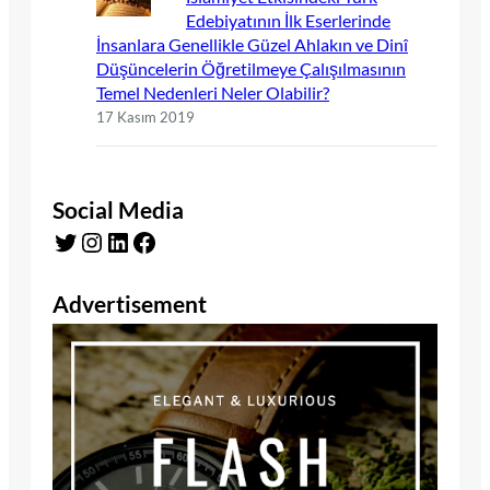
Edebiyatının İlk Eserlerinde
İnsanlara Genellikle Güzel Ahlakın ve Dinî
Düşüncelerin Öğretilmeye Çalışılmasının
Temel Nedenleri Neler Olabilir?
17 Kasım 2019
Social Media
Twitter
Instagram
LinkedIn
Facebook
Advertisement