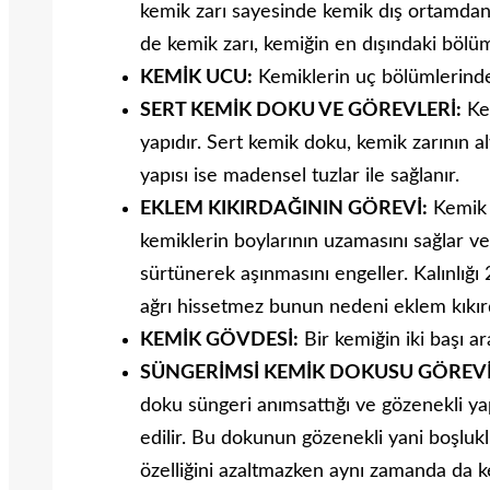
kemik zarı sayesinde kemik dış ortamdan 
de kemik zarı, kemiğin en dışındaki bölü
KEMİK UCU:
Kemiklerin uç bölümlerinde 
SERT KEMİK DOKU VE GÖREVLERİ:
Kem
yapıdır. Sert kemik doku, kemik zarının a
yapısı ise madensel tuzlar ile sağlanır.
EKLEM KIKIRDAĞININ GÖREVİ:
Kemik b
kemiklerin boylarının uzamasını sağlar 
sürtünerek aşınmasını engeller. Kalınlığı
ağrı hissetmez bunun nedeni eklem kıkırd
KEMİK GÖVDESİ:
Bir kemiğin iki başı a
SÜNGERİMSİ KEMİK DOKUSU GÖREVİ
doku süngeri anımsattığı ve gözenekli yap
edilir. Bu dokunun gözenekli yani boşlukl
özelliğini azaltmazken aynı zamanda da k