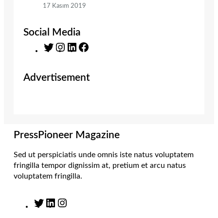
17 Kasım 2019
Social Media
T
I
L
F
w
n
i
a
i
s
n
c
Advertisement
t
t
k
e
t
a
e
b
e
g
d
o
r
r
I
o
a
n
k
m
PressPioneer Magazine
Sed ut perspiciatis unde omnis iste natus voluptatem
fringilla tempor dignissim at, pretium et arcu natus
voluptatem fringilla.
T
L
I
w
i
n