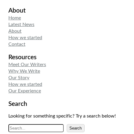
i
n
s
About
t
k
t
t
e
a
Home
e
d
g
Latest News
r
I
r
About
n
a
How we started
m
Contact
Resources
Meet Our Writers
Why We Write
Our Story
How we started
Our Experience
Search
Looking for something specific? Try a search below!
A
Search
r