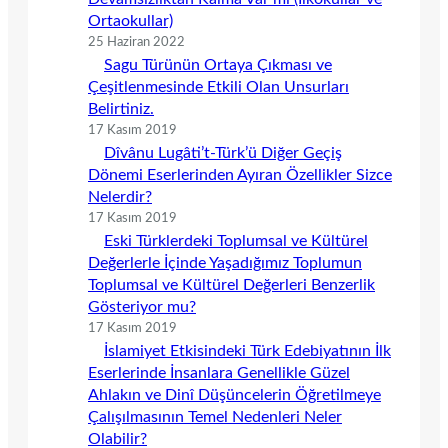
Ortaokullar)
25 Haziran 2022
Sagu Türünün Ortaya Çıkması ve
Çeşitlenmesinde Etkili Olan Unsurları
Belirtiniz.
17 Kasım 2019
Dîvânu Lugâti’t-Türk’ü Diğer Geçiş
Dönemi Eserlerinden Ayıran Özellikler Sizce
Nelerdir?
17 Kasım 2019
Eski Türklerdeki Toplumsal ve Kültürel
Değerlerle İçinde Yaşadığımız Toplumun
Toplumsal ve Kültürel Değerleri Benzerlik
Gösteriyor mu?
17 Kasım 2019
İslamiyet Etkisindeki Türk Edebiyatının İlk
Eserlerinde İnsanlara Genellikle Güzel
Ahlakın ve Dinî Düşüncelerin Öğretilmeye
Çalışılmasının Temel Nedenleri Neler
Olabilir?