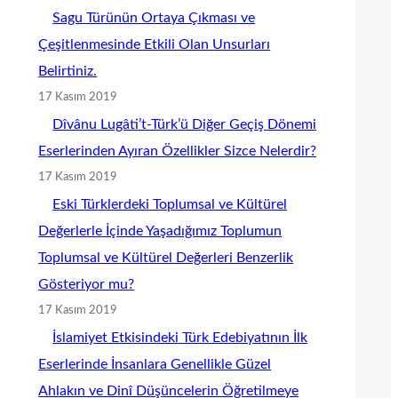
Sagu Türünün Ortaya Çıkması ve
Çeşitlenmesinde Etkili Olan Unsurları
Belirtiniz.
17 Kasım 2019
Dîvânu Lugâti’t-Türk’ü Diğer Geçiş Dönemi
Eserlerinden Ayıran Özellikler Sizce Nelerdir?
17 Kasım 2019
Eski Türklerdeki Toplumsal ve Kültürel
Değerlerle İçinde Yaşadığımız Toplumun
Toplumsal ve Kültürel Değerleri Benzerlik
Gösteriyor mu?
17 Kasım 2019
İslamiyet Etkisindeki Türk Edebiyatının İlk
Eserlerinde İnsanlara Genellikle Güzel
Ahlakın ve Dinî Düşüncelerin Öğretilmeye