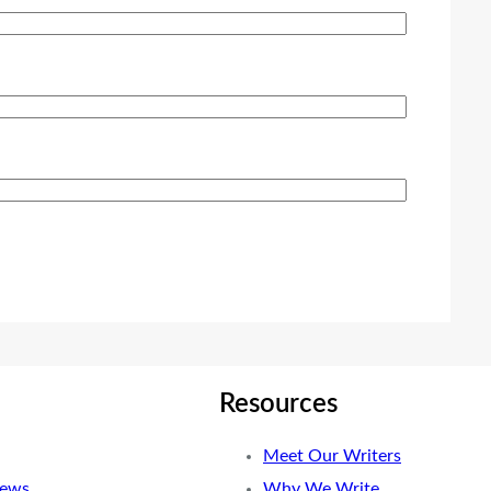
Resources
Meet Our Writers
News
Why We Write