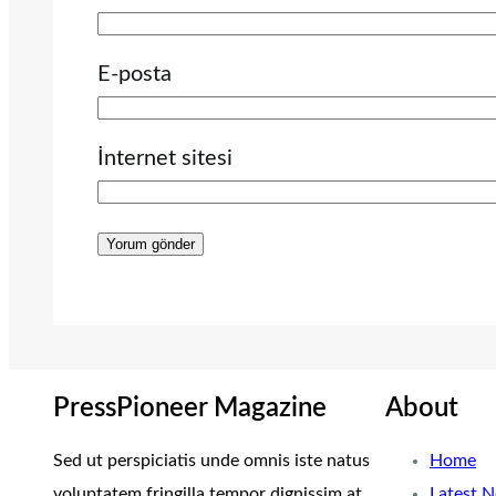
E-posta
İnternet sitesi
PressPioneer Magazine
About
Sed ut perspiciatis unde omnis iste natus
Home
voluptatem fringilla tempor dignissim at,
Latest 