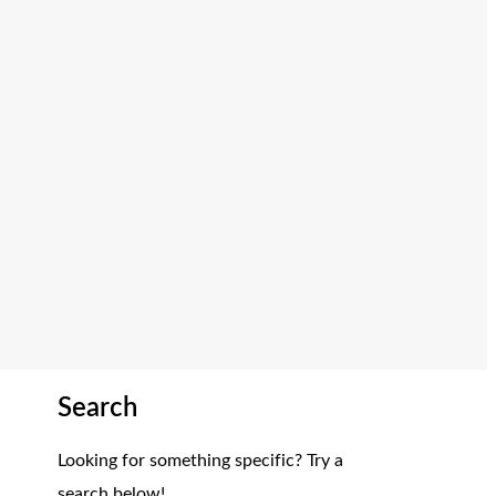
Search
Looking for something specific? Try a
search below!