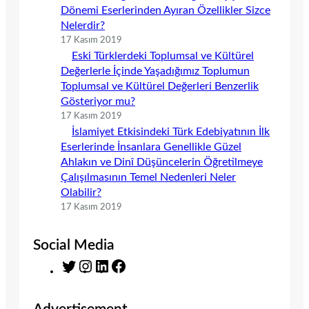
Dönemi Eserlerinden Ayıran Özellikler Sizce
Nelerdir?
17 Kasım 2019
Eski Türklerdeki Toplumsal ve Kültürel
Değerlerle İçinde Yaşadığımız Toplumun
Toplumsal ve Kültürel Değerleri Benzerlik
Gösteriyor mu?
17 Kasım 2019
İslamiyet Etkisindeki Türk Edebiyatının İlk
Eserlerinde İnsanlara Genellikle Güzel
Ahlakın ve Dinî Düşüncelerin Öğretilmeye
Çalışılmasının Temel Nedenleri Neler
Olabilir?
17 Kasım 2019
Social Media
T
I
L
F
w
n
i
a
i
s
n
c