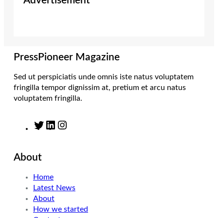
Advertisement
t
t
k
e
t
a
e
b
e
g
d
o
r
r
I
o
a
n
k
m
PressPioneer Magazine
Sed ut perspiciatis unde omnis iste natus voluptatem
fringilla tempor dignissim at, pretium et arcu natus
voluptatem fringilla.
T
L
I
w
i
n
i
n
s
About
t
k
t
t
e
a
Home
e
d
g
Latest News
r
I
r
About
n
a
How we started
m