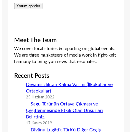
Meet The Team
We cover local stories & reporting on global events.
We are three musketeers of media work in tight-knit
harmony to bring you news that resonates.
Recent Posts
Devamsızlıktan Kalma Var mı (İlkokullar ve
Ortaokullar)
25 Haziran 2022
Sagu Türünün Ortaya Çıkması ve
Çeşitlenmesinde Etkili Olan Unsurları
Belirtiniz.
17 Kasım 2019
Dîvânu Lugâti’t-Türk’ü Diğer Geçiş