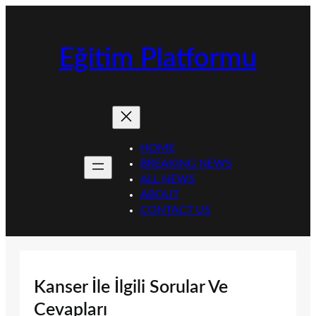
İçeriğe
geç
Eğitim Platformu
HOME
BREAKING NEWS
ALL NEWS
ABOUT
CONTACT US
Kanser İle İlgili Sorular Ve
Cevapları