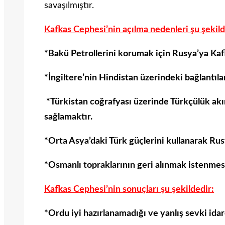
savaşılmıştır.
Kafkas Cephesi’nin açılma nedenleri şu şekild
*Bakü Petrollerini korumak için Rusya’ya Kaf
*İngiltere’nin Hindistan üzerindeki bağlantıl
*Türkistan coğrafyası üzerinde Türkçülük akım
sağlamaktır.
*Orta Asya’daki Türk güçlerini kullanarak Rus
*Osmanlı topraklarının geri alınmak istenmesi
Kafkas Cephesi’nin sonuçları şu şekildedir:
*Ordu iyi hazırlanamadığı ve yanlış sevki idare