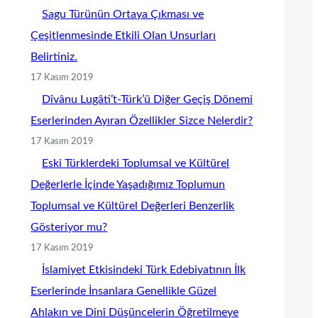
Sagu Türünün Ortaya Çıkması ve
Çeşitlenmesinde Etkili Olan Unsurları
Belirtiniz.
17 Kasım 2019
Dîvânu Lugâti’t-Türk’ü Diğer Geçiş Dönemi
Eserlerinden Ayıran Özellikler Sizce Nelerdir?
17 Kasım 2019
Eski Türklerdeki Toplumsal ve Kültürel
Değerlerle İçinde Yaşadığımız Toplumun
Toplumsal ve Kültürel Değerleri Benzerlik
Gösteriyor mu?
17 Kasım 2019
İslamiyet Etkisindeki Türk Edebiyatının İlk
Eserlerinde İnsanlara Genellikle Güzel
Ahlakın ve Dinî Düşüncelerin Öğretilmeye