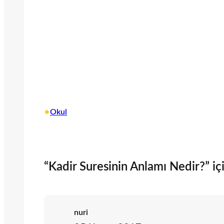
•
Okul
“Kadir Suresinin Anlamı Nedir?” içi
nuri