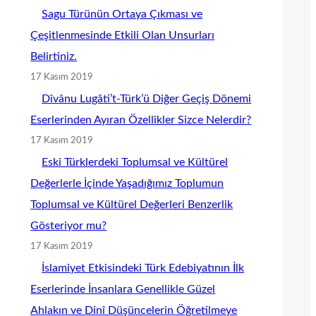
Sagu Türünün Ortaya Çıkması ve
Çeşitlenmesinde Etkili Olan Unsurları
Belirtiniz.
17 Kasım 2019
Dîvânu Lugâti’t-Türk’ü Diğer Geçiş Dönemi
Eserlerinden Ayıran Özellikler Sizce Nelerdir?
17 Kasım 2019
Eski Türklerdeki Toplumsal ve Kültürel
Değerlerle İçinde Yaşadığımız Toplumun
Toplumsal ve Kültürel Değerleri Benzerlik
Gösteriyor mu?
17 Kasım 2019
İslamiyet Etkisindeki Türk Edebiyatının İlk
Eserlerinde İnsanlara Genellikle Güzel
Ahlakın ve Dinî Düşüncelerin Öğretilmeye