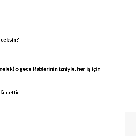
eceksin?
lek) o gece Rablerinin izniyle, her iş için
lâmettir.