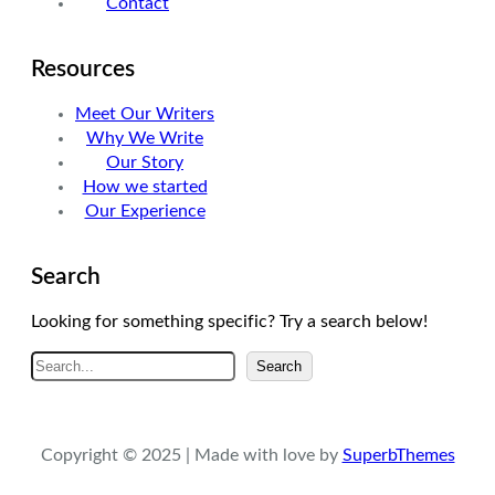
Contact
Resources
Meet Our Writers
Why We Write
Our Story
How we started
Our Experience
Search
Looking for something specific? Try a search below!
A
Search
r
a
Copyright © 2025 | Made with love by
SuperbThemes