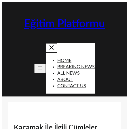
İçeriğe
geç
Eğitim Platformu
HOME
BREAKING NEWS
ALL NEWS
ABOUT
CONTACT US
Kaçamak İle İlgili Cümleler