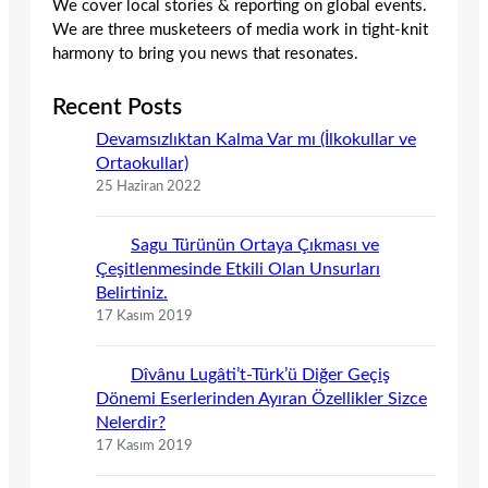
We cover local stories & reporting on global events.
We are three musketeers of media work in tight-knit
harmony to bring you news that resonates.
Recent Posts
Devamsızlıktan Kalma Var mı (İlkokullar ve
Ortaokullar)
25 Haziran 2022
Sagu Türünün Ortaya Çıkması ve
Çeşitlenmesinde Etkili Olan Unsurları
Belirtiniz.
17 Kasım 2019
Dîvânu Lugâti’t-Türk’ü Diğer Geçiş
Dönemi Eserlerinden Ayıran Özellikler Sizce
Nelerdir?
17 Kasım 2019