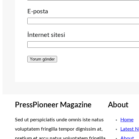
E-posta
İnternet sitesi
PressPioneer Magazine
About
Sed ut perspiciatis unde omnis iste natus
Home
voluptatem fringilla tempor dignissim at,
Latest 
pretium et arcu natus voluptatem fringilla.
About