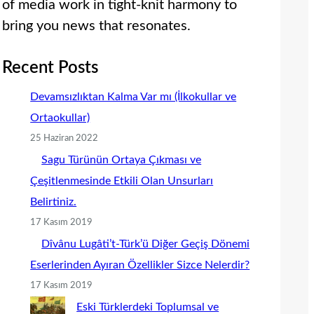
of media work in tight-knit harmony to
bring you news that resonates.
Recent Posts
Devamsızlıktan Kalma Var mı (İlkokullar ve
Ortaokullar)
25 Haziran 2022
Sagu Türünün Ortaya Çıkması ve
Çeşitlenmesinde Etkili Olan Unsurları
Belirtiniz.
17 Kasım 2019
Dîvânu Lugâti’t-Türk’ü Diğer Geçiş Dönemi
Eserlerinden Ayıran Özellikler Sizce Nelerdir?
17 Kasım 2019
Eski Türklerdeki Toplumsal ve