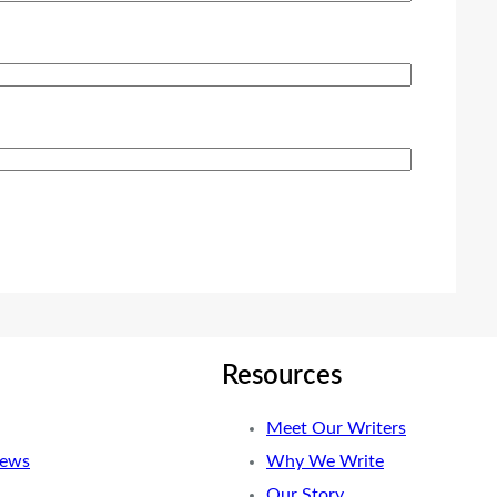
Resources
Meet Our Writers
News
Why We Write
Our Story