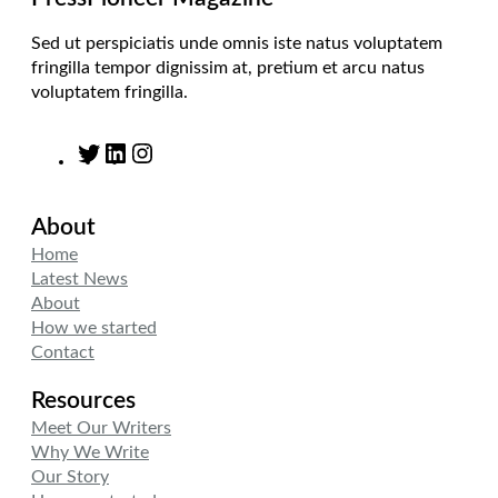
Sed ut perspiciatis unde omnis iste natus voluptatem
fringilla tempor dignissim at, pretium et arcu natus
voluptatem fringilla.
T
L
I
w
i
n
i
n
s
About
t
k
t
t
e
a
Home
e
d
g
Latest News
r
I
r
About
n
a
How we started
m
Contact
Resources
Meet Our Writers
Why We Write
Our Story