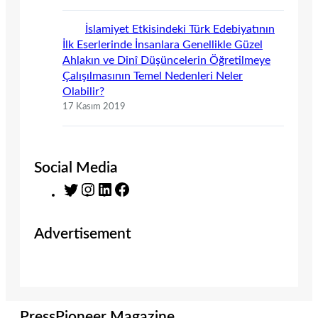
İslamiyet Etkisindeki Türk Edebiyatının
İlk Eserlerinde İnsanlara Genellikle Güzel
Ahlakın ve Dinî Düşüncelerin Öğretilmeye
Çalışılmasının Temel Nedenleri Neler
Olabilir?
17 Kasım 2019
Social Media
T
I
L
F
w
n
i
a
i
s
n
c
Advertisement
t
t
k
e
t
a
e
b
e
g
d
o
r
r
I
o
a
n
k
m
PressPioneer Magazine