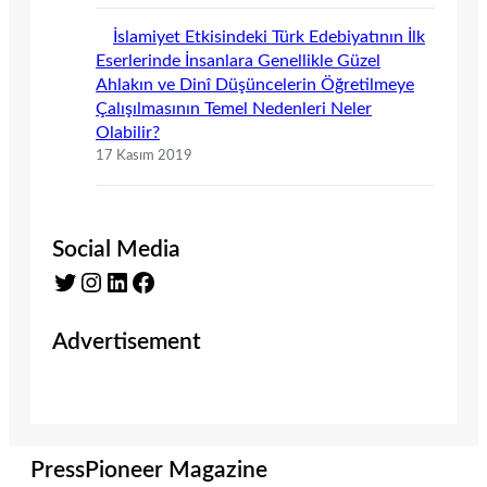
İslamiyet Etkisindeki Türk Edebiyatının İlk
Eserlerinde İnsanlara Genellikle Güzel
Ahlakın ve Dinî Düşüncelerin Öğretilmeye
Çalışılmasının Temel Nedenleri Neler
Olabilir?
17 Kasım 2019
Social Media
Twitter
Instagram
LinkedIn
Facebook
Advertisement
PressPioneer Magazine