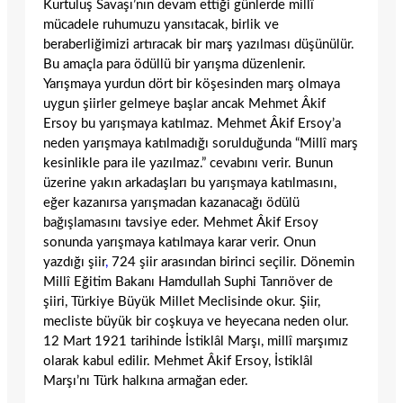
Kurtuluş Savaşı’nın devam ettiği günlerde millî
mücadele ruhumuzu yansıtacak, birlik ve
beraberliğimizi artıracak bir marş yazılması düşünülür.
Bu amaçla para ödüllü bir yarışma düzenlenir.
Yarışmaya yurdun dört bir köşesinden marş olmaya
uygun şiirler gelmeye başlar ancak Mehmet Âkif
Ersoy bu yarışmaya katılmaz. Mehmet Âkif Ersoy’a
neden yarışmaya katılmadığı sorulduğunda “Millî marş
kesinlikle para ile yazılmaz.” cevabını verir. Bunun
üzerine yakın arkadaşları bu yarışmaya katılmasını,
eğer kazanırsa yarışmadan kazanacağı ödülü
bağışlamasını tavsiye eder. Mehmet Âkif Ersoy
sonunda yarışmaya katılmaya karar verir. Onun
yazdığı şiir
,
724 şiir arasından birinci seçilir. Dönemin
Millî Eğitim Bakanı Hamdullah Suphi Tanrıöver de
şiiri, Türkiye Büyük Millet Meclisinde okur. Şiir,
mecliste büyük bir coşkuya ve heyecana neden olur.
12 Mart 1921 tarihinde İstiklâl Marşı, millî marşımız
olarak kabul edilir. Mehmet Âkif Ersoy, İstiklâl
Marşı’nı Türk halkına armağan eder.