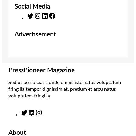
Social Media
T
I
L
F
w
n
i
a
i
s
n
c
Advertisement
t
t
k
e
t
a
e
b
e
g
d
o
r
r
I
o
a
n
k
m
PressPioneer Magazine
Sed ut perspiciatis unde omnis iste natus voluptatem
fringilla tempor dignissim at, pretium et arcu natus
voluptatem fringilla.
T
L
I
w
i
n
i
n
s
About
t
k
t