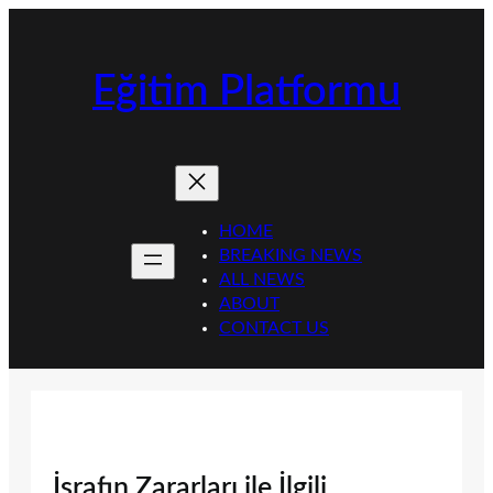
İçeriğe
geç
Eğitim Platformu
HOME
BREAKING NEWS
ALL NEWS
ABOUT
CONTACT US
İsrafın Zararları ile İlgili