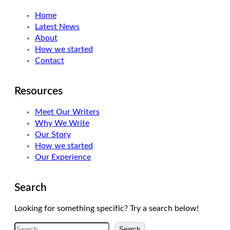
t
e
a
Home
e
d
g
Latest News
r
I
r
About
n
a
How we started
m
Contact
Resources
Meet Our Writers
Why We Write
Our Story
How we started
Our Experience
Search
Looking for something specific? Try a search below!
A
Search