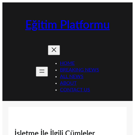
İçeriğe
geç
Eğitim Platformu
HOME
BREAKING NEWS
ALL NEWS
ABOUT
CONTACT US
İşletme İle İlgili Cümleler