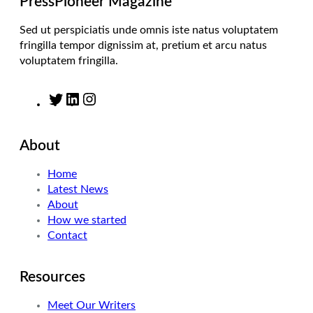
PressPioneer Magazine
Sed ut perspiciatis unde omnis iste natus voluptatem
fringilla tempor dignissim at, pretium et arcu natus
voluptatem fringilla.
T
L
I
w
i
n
i
n
s
About
t
k
t
t
e
a
Home
e
d
g
Latest News
r
I
r
About
n
a
How we started
m
Contact
Resources
Meet Our Writers