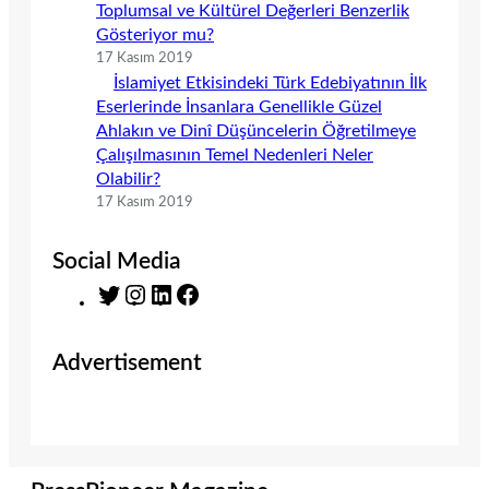
Toplumsal ve Kültürel Değerleri Benzerlik
Gösteriyor mu?
17 Kasım 2019
İslamiyet Etkisindeki Türk Edebiyatının İlk
Eserlerinde İnsanlara Genellikle Güzel
Ahlakın ve Dinî Düşüncelerin Öğretilmeye
Çalışılmasının Temel Nedenleri Neler
Olabilir?
17 Kasım 2019
Social Media
T
I
L
F
w
n
i
a
i
s
n
c
Advertisement
t
t
k
e
t
a
e
b
e
g
d
o
r
r
I
o
a
n
k
m