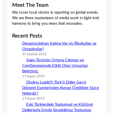
Meet The Team
We cover local stories & reporting on global events.
We are three musketeers of media work in tight-knit
harmony to bring you news that resonates.
Recent Posts
Devamsızlıktan Kalma Var mı (İlkokullar ve
Ortaokullar)
25 Haziran 2022
Sagu Türünün Ortaya Çıkması ve
Çeşitlenmesinde Etkili Olan Unsurları
Belirtiniz.
17 Kasım 2019
Dîvânu Lugâti’t-Türk’ü Diğer Geçiş
Dönemi Eserlerinden Ayıran Özellikler Sizce
Nelerdir?
17 Kasım 2019
Eski Türklerdeki Toplumsal ve Kültürel
Değerlerle İçinde Yaşadığımız Toplumun