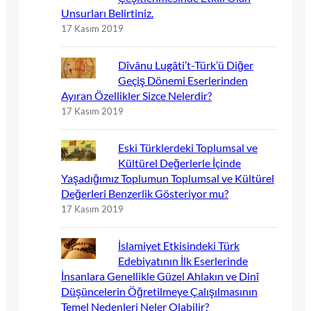
Unsurları Belirtiniz.
17 Kasım 2019
Dîvânu Lugâti’t-Türk’ü Diğer
Geçiş Dönemi Eserlerinden
Ayıran Özellikler Sizce Nelerdir?
17 Kasım 2019
Eski Türklerdeki Toplumsal ve
Kültürel Değerlerle İçinde
Yaşadığımız Toplumun Toplumsal ve Kültürel
Değerleri Benzerlik Gösteriyor mu?
17 Kasım 2019
İslamiyet Etkisindeki Türk
Edebiyatının İlk Eserlerinde
İnsanlara Genellikle Güzel Ahlakın ve Dinî
Düşüncelerin Öğretilmeye Çalışılmasının
Temel Nedenleri Neler Olabilir?