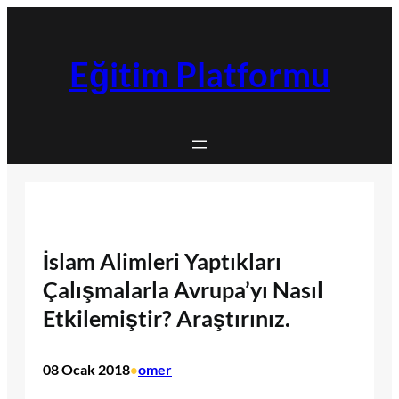
İçeriğe
geç
Eğitim Platformu
İslam Alimleri Yaptıkları
Çalışmalarla Avrupa’yı Nasıl
Etkilemiştir? Araştırınız.
08 Ocak 2018
omer
•