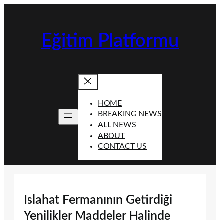
İçeriğe
geç
Eğitim Platformu
HOME
BREAKING NEWS
ALL NEWS
ABOUT
CONTACT US
Islahat Fermanının Getirdiği
Yenilikler Maddeler Halinde