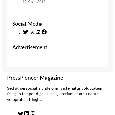
17 Kasım 2019
Social Media
T
I
L
F
w
n
i
a
i
s
n
c
Advertisement
t
t
k
e
t
a
e
b
e
g
d
o
r
r
I
o
a
n
k
m
PressPioneer Magazine
Sed ut perspiciatis unde omnis iste natus voluptatem
fringilla tempor dignissim at, pretium et arcu natus
voluptatem fringilla.
T
L
I