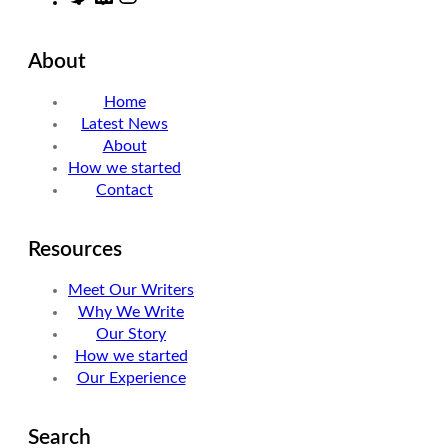
w
i
n
i
n
s
About
t
k
t
t
e
a
Home
e
d
g
Latest News
r
I
r
About
n
a
How we started
m
Contact
Resources
Meet Our Writers
Why We Write
Our Story
How we started
Our Experience
Search