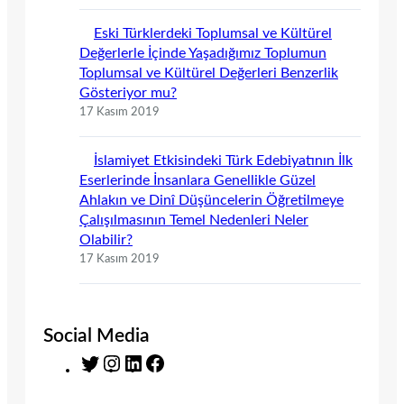
Eski Türklerdeki Toplumsal ve Kültürel
Değerlerle İçinde Yaşadığımız Toplumun
Toplumsal ve Kültürel Değerleri Benzerlik
Gösteriyor mu?
17 Kasım 2019
İslamiyet Etkisindeki Türk Edebiyatının İlk
Eserlerinde İnsanlara Genellikle Güzel
Ahlakın ve Dinî Düşüncelerin Öğretilmeye
Çalışılmasının Temel Nedenleri Neler
Olabilir?
17 Kasım 2019
Social Media
T
I
L
F
w
n
i
a
i
s
n
c