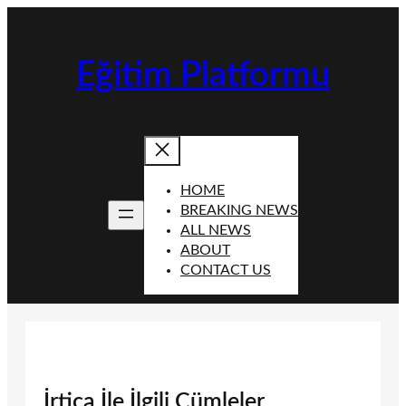
İçeriğe
geç
Eğitim Platformu
HOME
BREAKING NEWS
ALL NEWS
ABOUT
CONTACT US
İrtica İle İlgili Cümleler