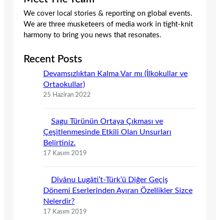
We cover local stories & reporting on global events.
We are three musketeers of media work in tight-knit
harmony to bring you news that resonates.
Recent Posts
Devamsızlıktan Kalma Var mı (İlkokullar ve
Ortaokullar)
25 Haziran 2022
Sagu Türünün Ortaya Çıkması ve
Çeşitlenmesinde Etkili Olan Unsurları
Belirtiniz.
17 Kasım 2019
Dîvânu Lugâti’t-Türk’ü Diğer Geçiş
Dönemi Eserlerinden Ayıran Özellikler Sizce
Nelerdir?
17 Kasım 2019