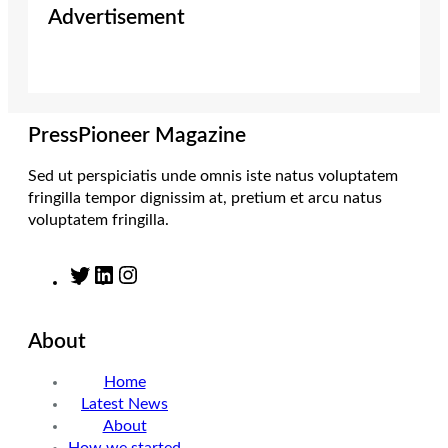
Advertisement
t
t
k
e
t
a
e
b
e
g
d
o
r
r
I
o
a
n
k
m
PressPioneer Magazine
Sed ut perspiciatis unde omnis iste natus voluptatem
fringilla tempor dignissim at, pretium et arcu natus
voluptatem fringilla.
T
L
I
w
i
n
i
n
s
About
t
k
t
t
e
a
Home
e
d
g
Latest News
r
I
r
About
n
a
How we started