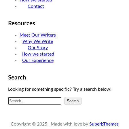
m
Contact
Resources
Meet Our Writers
Why We Write
Our Story
How we started
Our Experience
Search
Looking for something specific? Try a search below!
A
Search
r
a
Copyright © 2025 | Made with love by
SuperbThemes