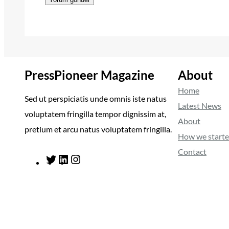
PressPioneer Magazine
About
Home
Sed ut perspiciatis unde omnis iste natus
Latest News
voluptatem fringilla tempor dignissim at,
About
pretium et arcu natus voluptatem fringilla.
How we start
Contact
T
L
I
w
i
n
i
n
s
t
k
t
t
e
a