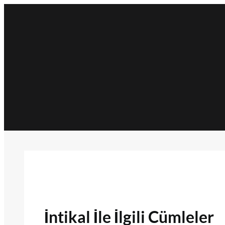
İçeriğe
geç
İntikal İle İlgili Cümleler