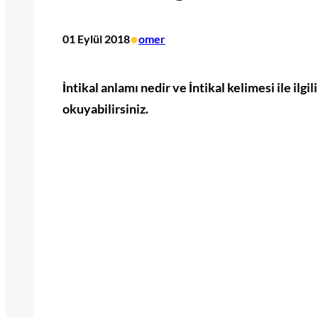
•
01 Eylül 2018
omer
İntikal anlamı nedir ve İntikal kelimesi ile ilgi
okuyabilirsiniz.