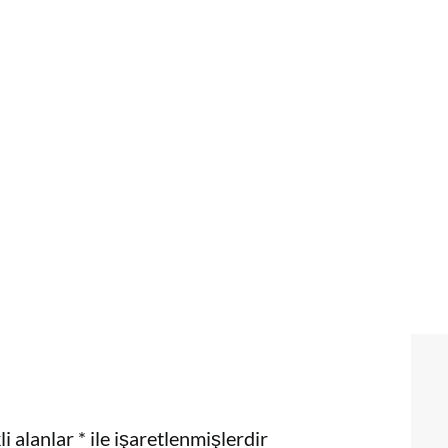
i alanlar
*
ile işaretlenmişlerdir