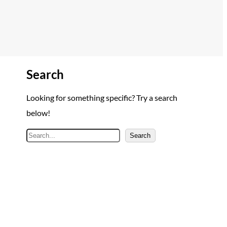
Search
Looking for something specific? Try a search
below!
A
Search
r
a