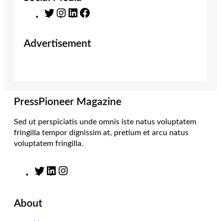
T
I
L
F
w
n
i
a
i
s
n
c
Advertisement
t
t
k
e
t
a
e
b
e
g
d
o
r
r
I
o
a
n
k
m
PressPioneer Magazine
Sed ut perspiciatis unde omnis iste natus voluptatem
fringilla tempor dignissim at, pretium et arcu natus
voluptatem fringilla.
T
L
I
w
i
n
i
n
s
About
t
k
t
t
e
a