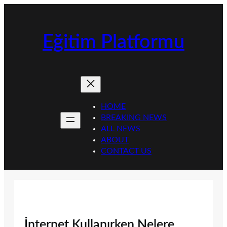
İçeriğe
geç
Eğitim Platformu
HOME
BREAKING NEWS
ALL NEWS
ABOUT
CONTACT US
İnternet Kullanırken Nelere