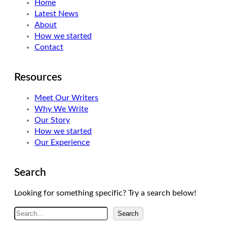
Home
e
d
g
Latest News
r
I
r
About
n
a
How we started
m
Contact
Resources
Meet Our Writers
Why We Write
Our Story
How we started
Our Experience
Search
Looking for something specific? Try a search below!
A
Search
r