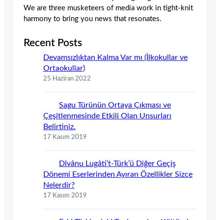
We are three musketeers of media work in tight-knit
harmony to bring you news that resonates.
Recent Posts
Devamsızlıktan Kalma Var mı (İlkokullar ve
Ortaokullar)
25 Haziran 2022
Sagu Türünün Ortaya Çıkması ve
Çeşitlenmesinde Etkili Olan Unsurları
Belirtiniz.
17 Kasım 2019
Dîvânu Lugâti’t-Türk’ü Diğer Geçiş
Dönemi Eserlerinden Ayıran Özellikler Sizce
Nelerdir?
17 Kasım 2019