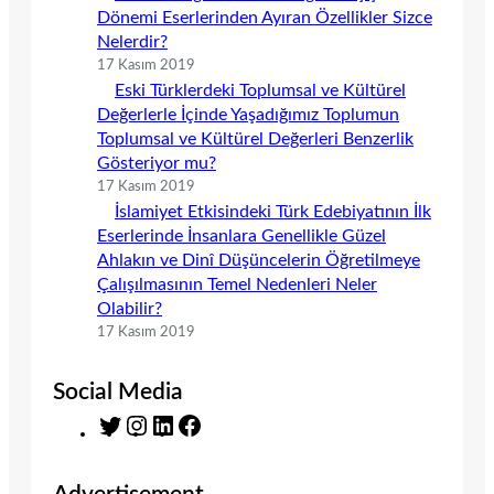
Dönemi Eserlerinden Ayıran Özellikler Sizce
Nelerdir?
17 Kasım 2019
Eski Türklerdeki Toplumsal ve Kültürel
Değerlerle İçinde Yaşadığımız Toplumun
Toplumsal ve Kültürel Değerleri Benzerlik
Gösteriyor mu?
17 Kasım 2019
İslamiyet Etkisindeki Türk Edebiyatının İlk
Eserlerinde İnsanlara Genellikle Güzel
Ahlakın ve Dinî Düşüncelerin Öğretilmeye
Çalışılmasının Temel Nedenleri Neler
Olabilir?
17 Kasım 2019
Social Media
T
I
L
F
w
n
i
a
i
s
n
c