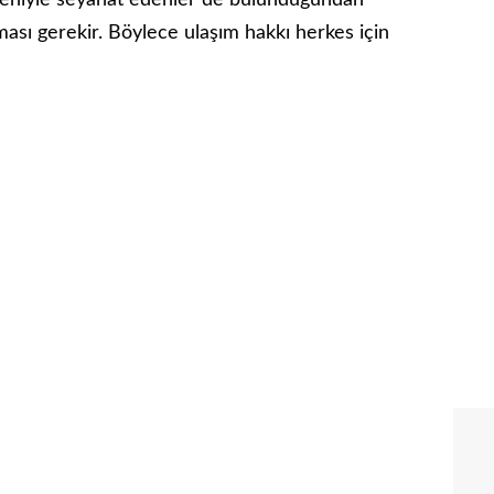
edeniyle seyahat edenler de bulunduğundan
ası gerekir. Böylece ulaşım hakkı herkes için