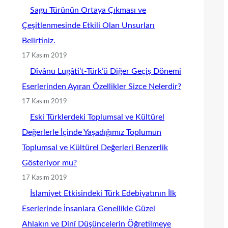
Sagu Türünün Ortaya Çıkması ve
Çeşitlenmesinde Etkili Olan Unsurları
Belirtiniz.
17 Kasım 2019
Dîvânu Lugâti’t-Türk’ü Diğer Geçiş Dönemi
Eserlerinden Ayıran Özellikler Sizce Nelerdir?
17 Kasım 2019
Eski Türklerdeki Toplumsal ve Kültürel
Değerlerle İçinde Yaşadığımız Toplumun
Toplumsal ve Kültürel Değerleri Benzerlik
Gösteriyor mu?
17 Kasım 2019
İslamiyet Etkisindeki Türk Edebiyatının İlk
Eserlerinde İnsanlara Genellikle Güzel
Ahlakın ve Dinî Düşüncelerin Öğretilmeye