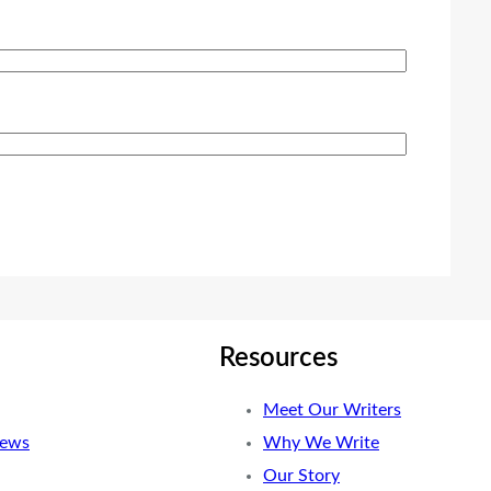
Resources
Meet Our Writers
News
Why We Write
Our Story