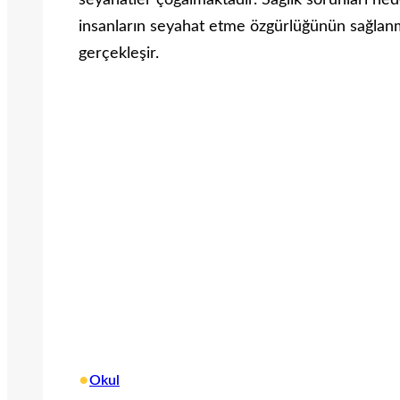
seyahatler çoğalmaktadır. Sağlık sorunları n
insanların seyahat etme özgürlüğünün sağlanm
gerçekleşir.
•
Okul