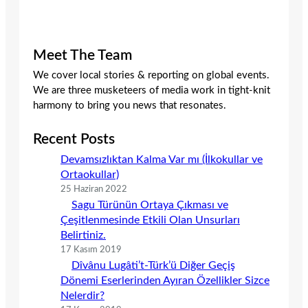
Meet The Team
We cover local stories & reporting on global events.
We are three musketeers of media work in tight-knit
harmony to bring you news that resonates.
Recent Posts
Devamsızlıktan Kalma Var mı (İlkokullar ve
Ortaokullar)
25 Haziran 2022
Sagu Türünün Ortaya Çıkması ve
Çeşitlenmesinde Etkili Olan Unsurları
Belirtiniz.
17 Kasım 2019
Dîvânu Lugâti’t-Türk’ü Diğer Geçiş
Dönemi Eserlerinden Ayıran Özellikler Sizce
Nelerdir?