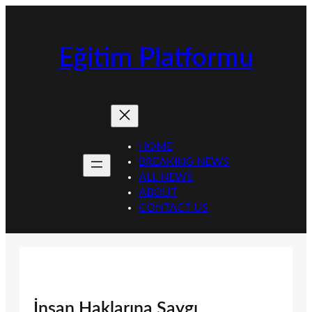
İçeriğe
geç
Eğitim Platformu
HOME
BREAKING NEWS
ALL NEWS
ABOUT
CONTACT US
İnsan Haklarına Saygı