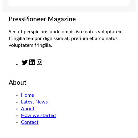
r
r
I
o
a
n
k
m
PressPioneer Magazine
Sed ut perspiciatis unde omnis iste natus voluptatem
fringilla tempor dignissim at, pretium et arcu natus
voluptatem fringilla.
T
L
I
w
i
n
i
n
s
About
t
k
t
t
e
a
Home
e
d
g
Latest News
r
I
r
About
n
a
How we started
m
Contact