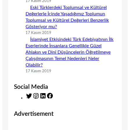
17 Kasım 2019
Eski Türklerdeki Toplumsal ve Kültürel
Değerlerle İçinde Yaşadığımız Toplumun
Toplumsal ve Kültürel Değerleri Benzerlik
Gösteriyor mu?
17 Kasım 2019
İslamiyet Etkisindeki Türk Edebiyatının İlk
Eserlerinde İnsanlara Genellikle Güzel
Ahlakın ve Dinî Düşüncelerin Öğretilmeye
Çalışılmasının Temel Nedenleri Neler
Olabilir?
17 Kasım 2019
Social Media
T
I
L
F
w
n
i
a
i
s
n
c
Advertisement
t
t
k
e
t
a
e
b
e
g
d
o