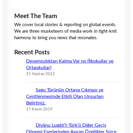
Meet The Team
We cover local stories & reporting on global events.
We are three musketeers of media work in tight-knit
harmony to bring you news that resonates.
Recent Posts
Devamsızlıktan Kalma Var mı (İlkokullar ve
Ortaokullar)
25 Haziran 2022
Sagu Türünün Ortaya Çıkması ve
Çeşitlenmesinde Etkili Olan Unsurları
Belirtiniz.
17 Kasım 2019
Dîvânu Lugâti’t-Türk’ü Diğer Geçiş
Dönemi Eserlerinden Ayıran Özellikler Sizce