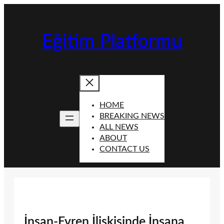
İçeriğe
geç
Eğitim Platformu
HOME
BREAKING NEWS
ALL NEWS
ABOUT
CONTACT US
İnsan-Evren İlişkisinde İnsana