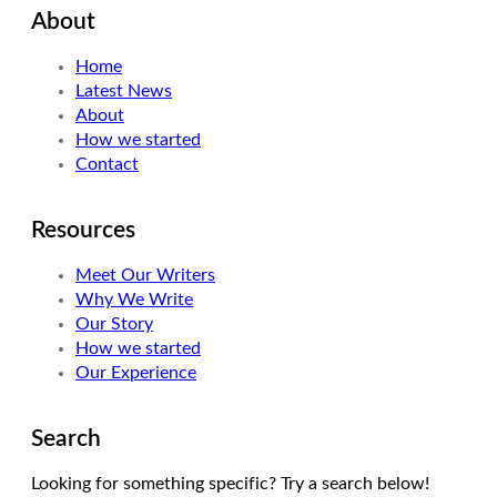
About
t
k
t
t
e
a
Home
e
d
g
Latest News
r
I
r
About
n
a
How we started
m
Contact
Resources
Meet Our Writers
Why We Write
Our Story
How we started
Our Experience
Search
Looking for something specific? Try a search below!