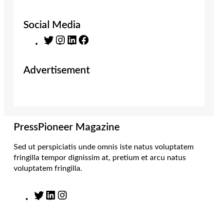
Social Media
T
I
L
F
w
n
i
a
i
s
n
c
Advertisement
t
t
k
e
t
a
e
b
e
g
d
o
r
r
I
o
a
n
k
m
PressPioneer Magazine
Sed ut perspiciatis unde omnis iste natus voluptatem
fringilla tempor dignissim at, pretium et arcu natus
voluptatem fringilla.
T
L
I
w
i
n
i
n
s