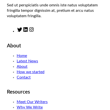
Sed ut perspiciatis unde omnis iste natus voluptatem
fringilla tempor dignissim at, pretium et arcu natus
voluptatem fringilla.
T
L
I
w
i
n
i
n
s
About
t
k
t
t
e
a
Home
e
d
g
Latest News
r
I
r
About
n
a
How we started
m
Contact
Resources
Meet Our Writers
Why We Write