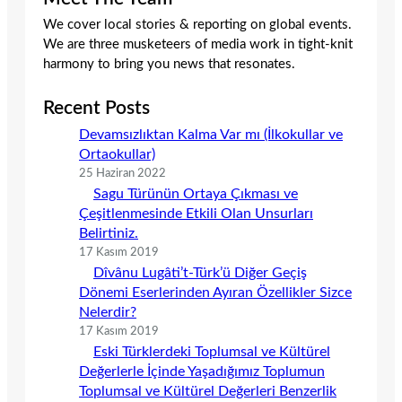
We cover local stories & reporting on global events.
We are three musketeers of media work in tight-knit
harmony to bring you news that resonates.
Recent Posts
Devamsızlıktan Kalma Var mı (İlkokullar ve
Ortaokullar)
25 Haziran 2022
Sagu Türünün Ortaya Çıkması ve
Çeşitlenmesinde Etkili Olan Unsurları
Belirtiniz.
17 Kasım 2019
Dîvânu Lugâti’t-Türk’ü Diğer Geçiş
Dönemi Eserlerinden Ayıran Özellikler Sizce
Nelerdir?
17 Kasım 2019
Eski Türklerdeki Toplumsal ve Kültürel
Değerlerle İçinde Yaşadığımız Toplumun
Toplumsal ve Kültürel Değerleri Benzerlik