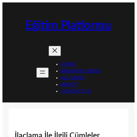
İçeriğe
geç
Eğitim Platformu
HOME
BREAKING NEWS
ALL NEWS
ABOUT
CONTACT US
İlaçlama İle İlgili Cümleler