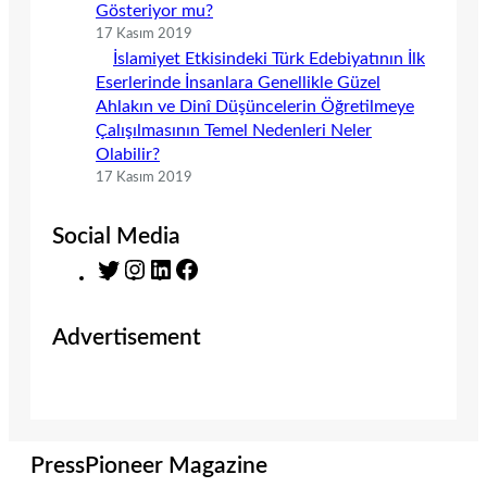
Gösteriyor mu?
17 Kasım 2019
İslamiyet Etkisindeki Türk Edebiyatının İlk
Eserlerinde İnsanlara Genellikle Güzel
Ahlakın ve Dinî Düşüncelerin Öğretilmeye
Çalışılmasının Temel Nedenleri Neler
Olabilir?
17 Kasım 2019
Social Media
T
I
L
F
w
n
i
a
i
s
n
c
Advertisement
t
t
k
e
t
a
e
b
e
g
d
o
r
r
I
o
a
n
k
m
PressPioneer Magazine