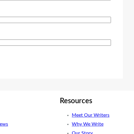
Resources
Meet Our Writers
News
Why We Write
Our Story