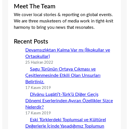
Meet The Team
We cover local stories & reporting on global events.
We are three musketeers of media work in tight-knit
harmony to bring you news that resonates.
Recent Posts
Devamsızlıktan Kalma Var mı (İlkokullar ve
Ortaokullar)
25 Haziran 2022
Sagu Türünün Ortaya Çıkması ve
Çeşitlenmesinde Etkili Olan Unsurları
Belirtiniz.
17 Kasım 2019
Dîvânu Lugâti’t-Türk’ü Diğer Geçiş
Dönemi Eserlerinden Ayıran Özellikler Sizce
Nelerdir?
17 Kasım 2019
Eski Türklerdeki Toplumsal ve Kültürel
Değerlerle İçinde Yaşadığımız Toplumun