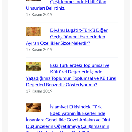
Çeşitlenmesinde Etkili Olan
Unsurları Belirtiniz.
17 Kasım 2019
Dîvânu Lugâti’t-Türk’ü Diğer
Geçiş Dönemi Eserlerinden
Ayıran Özellikler Sizce Nelerdir?
17 Kasım 2019
Eski Türklerdeki Toplumsal ve
Kültürel Değerlerle İçinde
Yaşadığımız Toplumun Toplumsal ve Kültürel
Değerleri Benzerlik Gösteriyor mu?
17 Kasım 2019
İslamiyet Etkisindeki Türk
Edebiyatının İlk Eserlerinde
İnsanlara Genellikle Güzel Ahlakın ve Dinî
Düşüncelerin Öğretilmeye Çalışılmasının