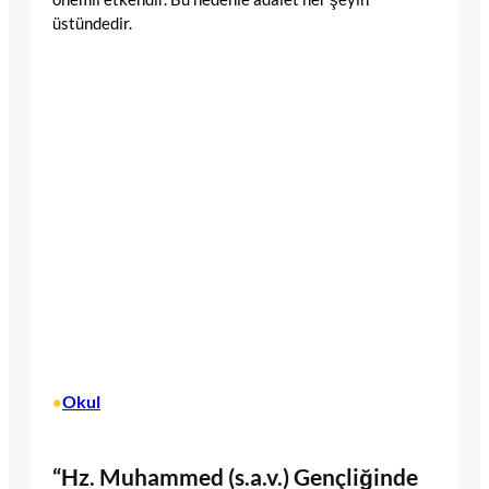
üstündedir.
Okul
•
“Hz. Muhammed (s.a.v.) Gençliğinde