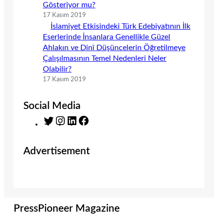
Gösteriyor mu?
17 Kasım 2019
İslamiyet Etkisindeki Türk Edebiyatının İlk
Eserlerinde İnsanlara Genellikle Güzel
Ahlakın ve Dinî Düşüncelerin Öğretilmeye
Çalışılmasının Temel Nedenleri Neler
Olabilir?
17 Kasım 2019
Social Media
T
I
L
F
w
n
i
a
i
s
n
c
Advertisement
t
t
k
e
t
a
e
b
e
g
d
o
r
r
I
o
a
n
k
m
PressPioneer Magazine