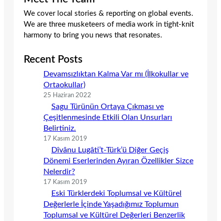
We cover local stories & reporting on global events.
We are three musketeers of media work in tight-knit
harmony to bring you news that resonates.
Recent Posts
Devamsızlıktan Kalma Var mı (İlkokullar ve
Ortaokullar)
25 Haziran 2022
Sagu Türünün Ortaya Çıkması ve
Çeşitlenmesinde Etkili Olan Unsurları
Belirtiniz.
17 Kasım 2019
Dîvânu Lugâti’t-Türk’ü Diğer Geçiş
Dönemi Eserlerinden Ayıran Özellikler Sizce
Nelerdir?
17 Kasım 2019
Eski Türklerdeki Toplumsal ve Kültürel
Değerlerle İçinde Yaşadığımız Toplumun
Toplumsal ve Kültürel Değerleri Benzerlik