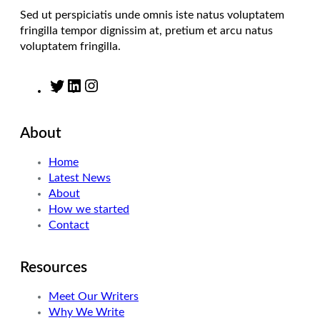
Sed ut perspiciatis unde omnis iste natus voluptatem
fringilla tempor dignissim at, pretium et arcu natus
voluptatem fringilla.
T
L
I
w
i
n
i
n
s
About
t
k
t
t
e
a
Home
e
d
g
Latest News
r
I
r
About
n
a
How we started
m
Contact
Resources
Meet Our Writers
Why We Write