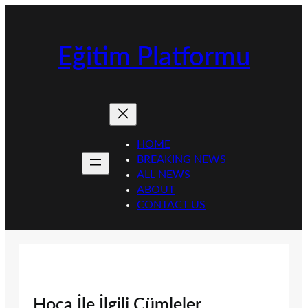
İçeriğe
geç
Eğitim Platformu
HOME
BREAKING NEWS
ALL NEWS
ABOUT
CONTACT US
Hoca İle İlgili Cümleler