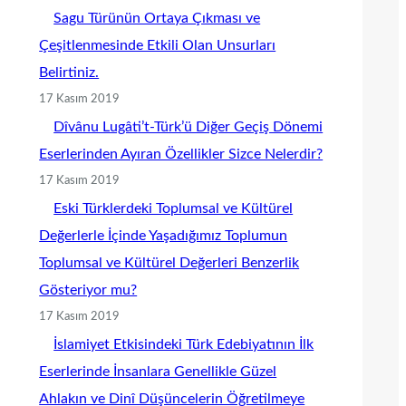
Sagu Türünün Ortaya Çıkması ve
Çeşitlenmesinde Etkili Olan Unsurları
Belirtiniz.
17 Kasım 2019
Dîvânu Lugâti’t-Türk’ü Diğer Geçiş Dönemi
Eserlerinden Ayıran Özellikler Sizce Nelerdir?
17 Kasım 2019
Eski Türklerdeki Toplumsal ve Kültürel
Değerlerle İçinde Yaşadığımız Toplumun
Toplumsal ve Kültürel Değerleri Benzerlik
Gösteriyor mu?
17 Kasım 2019
İslamiyet Etkisindeki Türk Edebiyatının İlk
Eserlerinde İnsanlara Genellikle Güzel
Ahlakın ve Dinî Düşüncelerin Öğretilmeye