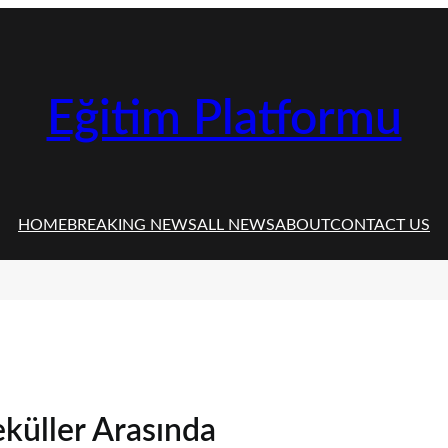
Eğitim Platformu
HOME
BREAKING NEWS
ALL NEWS
ABOUT
CONTACT US
küller Arasında