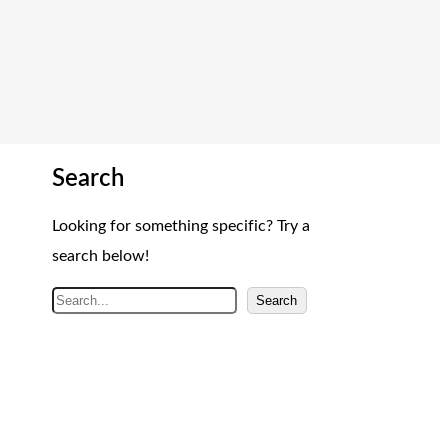
Search
Looking for something specific? Try a
search below!
A
Search
r
a