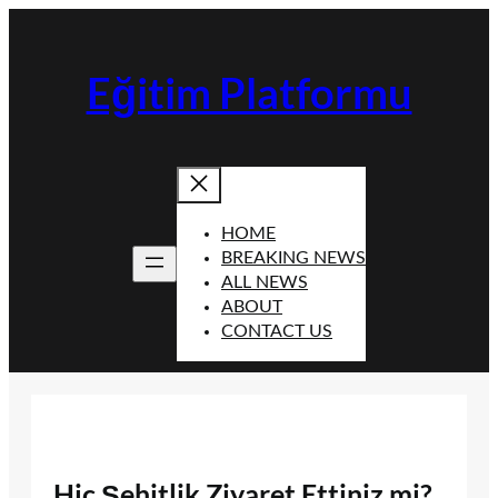
İçeriğe
geç
Eğitim Platformu
HOME
BREAKING NEWS
ALL NEWS
ABOUT
CONTACT US
Hiç Şehitlik Ziyaret Ettiniz mi?