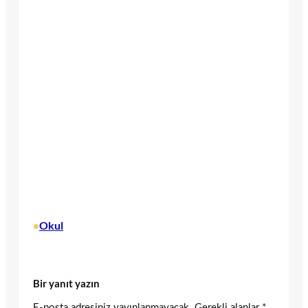
Okul
•
Bir yanıt yazın
E-posta adresiniz yayınlanmayacak.
Gerekli alanlar
*