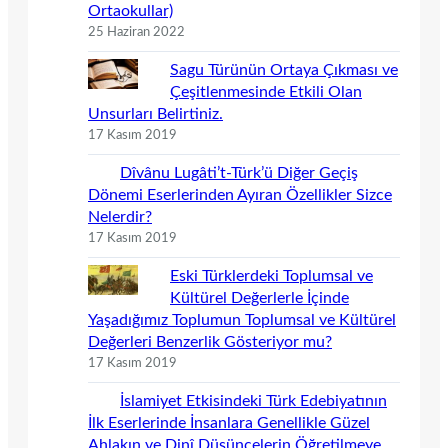
Ortaokullar)
25 Haziran 2022
Sagu Türünün Ortaya Çıkması ve
Çeşitlenmesinde Etkili Olan
Unsurları Belirtiniz.
17 Kasım 2019
Dîvânu Lugâti’t-Türk’ü Diğer Geçiş
Dönemi Eserlerinden Ayıran Özellikler Sizce
Nelerdir?
17 Kasım 2019
Eski Türklerdeki Toplumsal ve
Kültürel Değerlerle İçinde
Yaşadığımız Toplumun Toplumsal ve Kültürel
Değerleri Benzerlik Gösteriyor mu?
17 Kasım 2019
İslamiyet Etkisindeki Türk Edebiyatının
İlk Eserlerinde İnsanlara Genellikle Güzel
Ahlakın ve Dinî Düşüncelerin Öğretilmeye