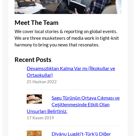
Meet The Team
We cover local stories & reporting on global events.
We are three musketeers of media work in tight-knit
harmony to bring you news that resonates.
Recent Posts
Devamsızlıktan Kalma Var mı (İlkokullar ve
Ortaokullar)
25 Haziran 2022
Sagu Türünün Ortaya Çıkması ve
Çeşitlenmesinde Etkili Olan
Unsurları Belirtiniz.
17 Kasım 2019
Dîvânu Lugâti’t-Türk’ü Diğer