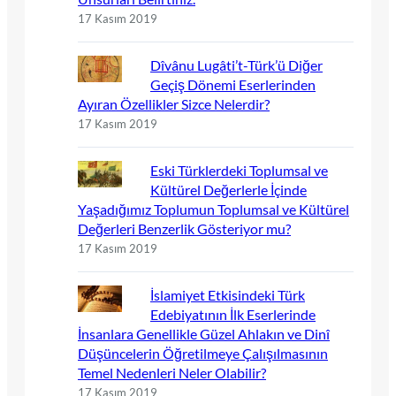
17 Kasım 2019
Dîvânu Lugâti’t-Türk’ü Diğer
Geçiş Dönemi Eserlerinden
Ayıran Özellikler Sizce Nelerdir?
17 Kasım 2019
Eski Türklerdeki Toplumsal ve
Kültürel Değerlerle İçinde
Yaşadığımız Toplumun Toplumsal ve Kültürel
Değerleri Benzerlik Gösteriyor mu?
17 Kasım 2019
İslamiyet Etkisindeki Türk
Edebiyatının İlk Eserlerinde
İnsanlara Genellikle Güzel Ahlakın ve Dinî
Düşüncelerin Öğretilmeye Çalışılmasının
Temel Nedenleri Neler Olabilir?
17 Kasım 2019