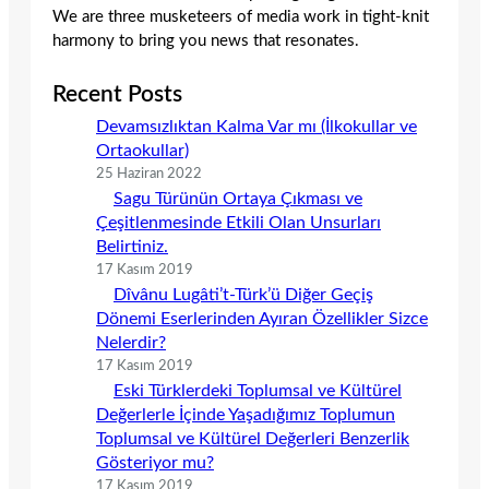
We are three musketeers of media work in tight-knit
harmony to bring you news that resonates.
Recent Posts
Devamsızlıktan Kalma Var mı (İlkokullar ve
Ortaokullar)
25 Haziran 2022
Sagu Türünün Ortaya Çıkması ve
Çeşitlenmesinde Etkili Olan Unsurları
Belirtiniz.
17 Kasım 2019
Dîvânu Lugâti’t-Türk’ü Diğer Geçiş
Dönemi Eserlerinden Ayıran Özellikler Sizce
Nelerdir?
17 Kasım 2019
Eski Türklerdeki Toplumsal ve Kültürel
Değerlerle İçinde Yaşadığımız Toplumun
Toplumsal ve Kültürel Değerleri Benzerlik
Gösteriyor mu?
17 Kasım 2019