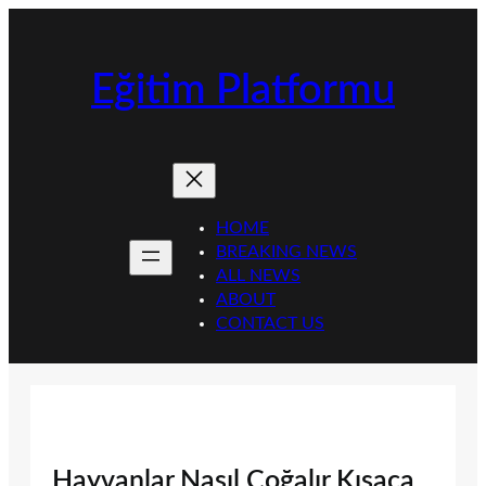
İçeriğe
geç
Eğitim Platformu
HOME
BREAKING NEWS
ALL NEWS
ABOUT
CONTACT US
Hayvanlar Nasıl Çoğalır Kısaca