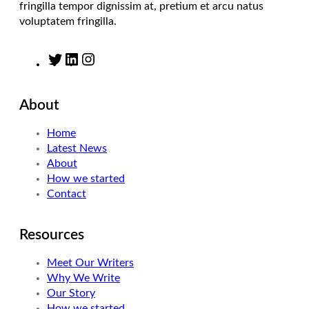
fringilla tempor dignissim at, pretium et arcu natus
voluptatem fringilla.
T
L
I
w
i
n
i
n
s
About
t
k
t
t
e
a
Home
e
d
g
Latest News
r
I
r
About
n
a
How we started
m
Contact
Resources
Meet Our Writers
Why We Write
Our Story
How we started