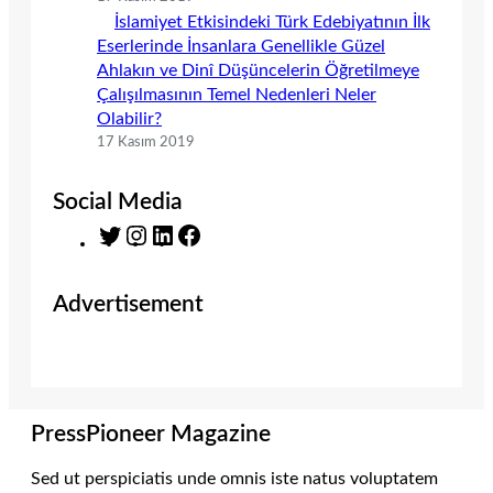
İslamiyet Etkisindeki Türk Edebiyatının İlk
Eserlerinde İnsanlara Genellikle Güzel
Ahlakın ve Dinî Düşüncelerin Öğretilmeye
Çalışılmasının Temel Nedenleri Neler
Olabilir?
17 Kasım 2019
Social Media
T
I
L
F
w
n
i
a
i
s
n
c
Advertisement
t
t
k
e
t
a
e
b
e
g
d
o
r
r
I
o
a
n
k
m
PressPioneer Magazine
Sed ut perspiciatis unde omnis iste natus voluptatem