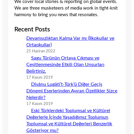
We cover local stories & reporting on global events.
We are three musketeers of media work in tight-knit
harmony to bring you news that resonates.
Recent Posts
Devamsızlıktan Kalma Var mı (İlkokullar ve
Ortaokullar)
25 Haziran 2022
Sagu Türünün Ortaya Çıkması ve
Çeşitlenmesinde Etkili Olan Unsurları
Belirtiniz.
17 Kasım 2019
Dîvânu Lugâti’t-Türk’ü Diğer Geçiş
Dönemi Eserlerinden Ayıran Özellikler Sizce
Nelerdir?
17 Kasım 2019
Eski Türklerdeki Toplumsal ve Kültürel
Değerlerle İçinde Yaşadığımız Toplumun
Toplumsal ve Kültürel Değerleri Benzerlik
Gösteriyor mu?