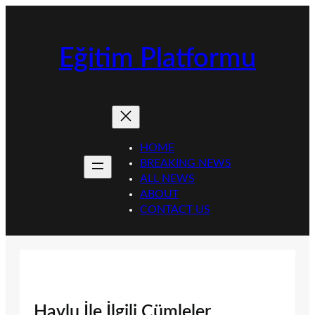
İçeriğe
geç
Eğitim Platformu
HOME
BREAKING NEWS
ALL NEWS
ABOUT
CONTACT US
Havlu İle İlgili Cümleler