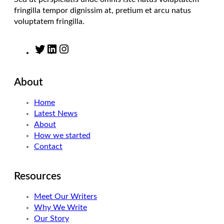
fringilla tempor dignissim at, pretium et arcu natus
voluptatem fringilla.
T
L
I
w
i
n
i
n
s
About
t
k
t
t
e
a
Home
e
d
g
Latest News
r
I
r
About
n
a
How we started
m
Contact
Resources
Meet Our Writers
Why We Write
Our Story