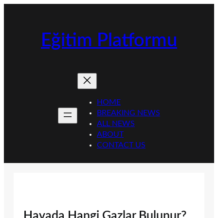
İçeriğe
geç
Eğitim Platformu
HOME
BREAKING NEWS
ALL NEWS
ABOUT
CONTACT US
Havada Hangi Gazlar Bulunur?