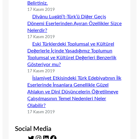
Belirtiniz.
17 Kasım 2019
Dîvânu Lugâti’t-Türk’ü Diğer Geçiş
Dönemi Eserlerinden Ayıran Özellikler Sizce
Nelerdir?
17 Kasım 2019
Eski Türklerdeki Toplumsal ve Kültürel
Değerlerle İçinde Yaşadığımız Toplumun
Toplumsal ve Kültürel Değerleri Benzerlik
Gösteriyor mu?
17 Kasım 2019
İslamiyet Etkisindeki Türk Edebiyatının İlk
Eserlerinde İnsanlara Genellikle Güzel
Ahlakın ve Dinî Düşüncelerin Öğretilmeye
Çalışılmasının Temel Nedenleri Neler
Olabilir?
17 Kasım 2019
Social Media
T
I
L
F