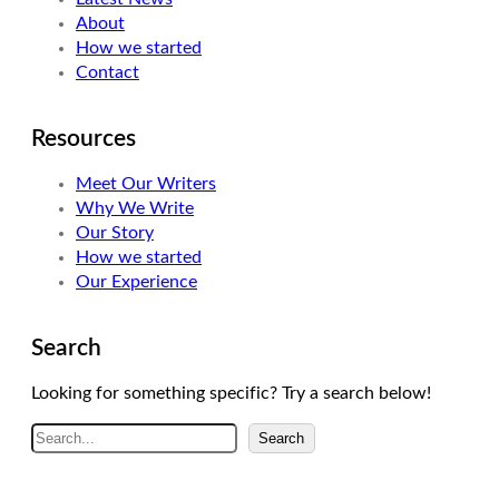
About
n
a
How we started
m
Contact
Resources
Meet Our Writers
Why We Write
Our Story
How we started
Our Experience
Search
Looking for something specific? Try a search below!
A
Search
r
a