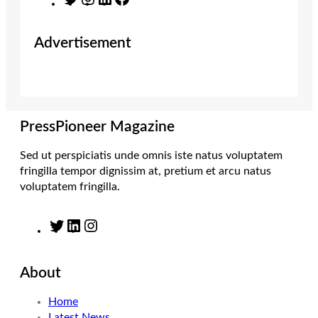
w
n
i
a
i
s
n
c
Advertisement
t
t
k
e
t
a
e
b
e
g
d
o
r
r
I
o
a
n
k
m
PressPioneer Magazine
Sed ut perspiciatis unde omnis iste natus voluptatem
fringilla tempor dignissim at, pretium et arcu natus
voluptatem fringilla.
T
L
I
w
i
n
i
n
s
About
t
k
t
t
e
a
Home
e
d
g
Latest News
r
I
r