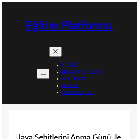
İçeriğe
geç
Eğitim Platformu
HOME
BREAKING NEWS
ALL NEWS
ABOUT
CONTACT US
Hava Şehitlerini Anma Günü İle