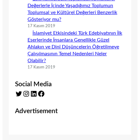
Değerlerle İçinde Yaşadığımız Toplumun
Toplumsal ve Kültürel Değerleri Benzerlik
Gösteriyor mu?
17 Kasım 2019
İslamiyet Etkisindeki Türk Edebiyatının İlk
Eserlerinde İnsanlara Genellikle Güzel
Ahlakın ve Dinî Düşüncelerin Öğretilmeye
Çalışılmasının Temel Nedenleri Neler
Olabilir?
17 Kasım 2019
Social Media
Twitter
Instagram
LinkedIn
Facebook
Advertisement