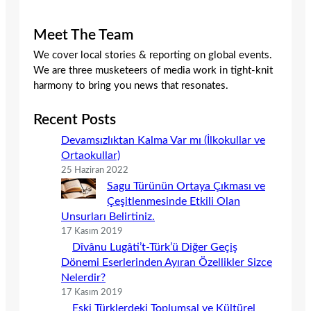
Meet The Team
We cover local stories & reporting on global events.
We are three musketeers of media work in tight-knit
harmony to bring you news that resonates.
Recent Posts
Devamsızlıktan Kalma Var mı (İlkokullar ve
Ortaokullar)
25 Haziran 2022
Sagu Türünün Ortaya Çıkması ve
Çeşitlenmesinde Etkili Olan
Unsurları Belirtiniz.
17 Kasım 2019
Dîvânu Lugâti’t-Türk’ü Diğer Geçiş
Dönemi Eserlerinden Ayıran Özellikler Sizce
Nelerdir?
17 Kasım 2019
Eski Türklerdeki Toplumsal ve Kültürel