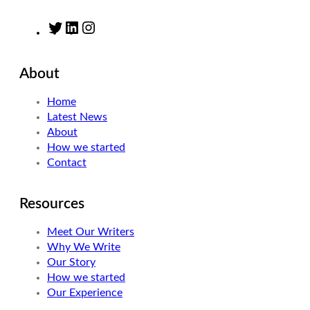
T
L
I
w
i
n
i
n
s
About
t
k
t
t
e
a
Home
e
d
g
Latest News
r
I
r
About
n
a
How we started
m
Contact
Resources
Meet Our Writers
Why We Write
Our Story
How we started
Our Experience