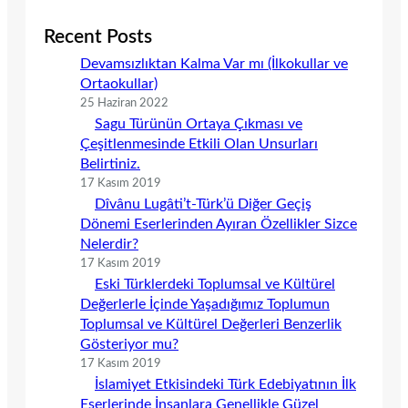
Recent Posts
Devamsızlıktan Kalma Var mı (İlkokullar ve
Ortaokullar)
25 Haziran 2022
Sagu Türünün Ortaya Çıkması ve
Çeşitlenmesinde Etkili Olan Unsurları
Belirtiniz.
17 Kasım 2019
Dîvânu Lugâti’t-Türk’ü Diğer Geçiş
Dönemi Eserlerinden Ayıran Özellikler Sizce
Nelerdir?
17 Kasım 2019
Eski Türklerdeki Toplumsal ve Kültürel
Değerlerle İçinde Yaşadığımız Toplumun
Toplumsal ve Kültürel Değerleri Benzerlik
Gösteriyor mu?
17 Kasım 2019
İslamiyet Etkisindeki Türk Edebiyatının İlk
Eserlerinde İnsanlara Genellikle Güzel