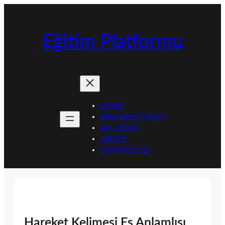
İçeriğe
geç
Eğitim Platformu
HOME
BREAKING NEWS
ALL NEWS
ABOUT
CONTACT US
Hareket Kelimesi Eş Anlamlısı