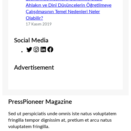
Ahlakın ve Dinî Düşüncelerin Öğretilmeye
Çalışılmasının Temel Nedenleri Neler
Olabilir?
17 Kasım 2019
Social Media
T
I
L
F
w
n
i
a
i
s
n
c
Advertisement
t
t
k
e
t
a
e
b
e
g
d
o
r
r
I
o
a
n
k
m
PressPioneer Magazine
Sed ut perspiciatis unde omnis iste natus voluptatem
fringilla tempor dignissim at, pretium et arcu natus
voluptatem fringilla.