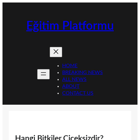
İçeriğe
geç
Eğitim Platformu
HOME
BREAKING NEWS
ALL NEWS
ABOUT
CONTACT US
Hangi Bitkiler Çiçeksizdir?