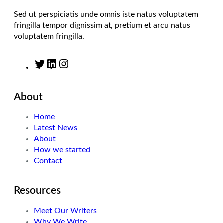
Sed ut perspiciatis unde omnis iste natus voluptatem
fringilla tempor dignissim at, pretium et arcu natus
voluptatem fringilla.
T
L
I
w
i
n
i
n
s
About
t
k
t
t
e
a
Home
e
d
g
Latest News
r
I
r
About
n
a
How we started
m
Contact
Resources
Meet Our Writers
Why We Write