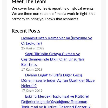
Meet The Team
We cover local stories & reporting on global events.
We are three musketeers of media work in tight-knit
harmony to bring you news that resonates.
Recent Posts
Devamsızlıktan Kalma Var mı (İlkokullar ve
Ortaokullar)
25 Haziran 2022
Sagu Türünün Ortaya Çıkması ve
Çeşitlenmesinde Etkili Olan Unsurları
Belirtiniz.
17 Kasım 2019
Dîvânu Lugâti’t-Türk’ü Diğer Geçiş
Dönemi Eserlerinden Ayıran Özellikler Sizce
Nelerdir?
17 Kasım 2019
Eski Türklerdeki Toplumsal ve Kültürel
Değerlerle İçinde Yaşadığımız Toplumun
Toplumsal ve Kültürel Değerleri Benzerlik