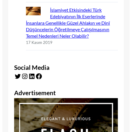
İslamiyet Etkisindeki Türk
Edebiyatının İlk Eserlerinde
İnsanlara Genellikle Güzel Ahlakın ve Dinî
Düşüncelerin Öğretilmeye Çalışılmasının
Temel Nedenleri Neler Olabilir?
17 Kasım 2019
Social Media
Twitter
Instagram
LinkedIn
Facebook
Advertisement