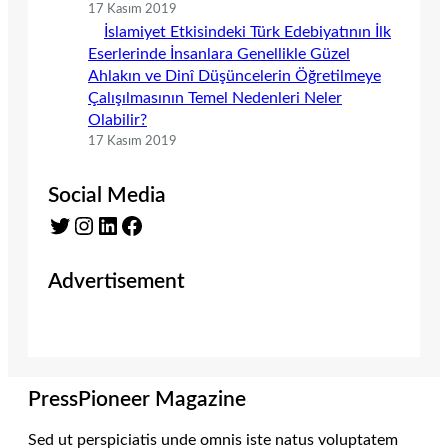
17 Kasım 2019
İslamiyet Etkisindeki Türk Edebiyatının İlk
Eserlerinde İnsanlara Genellikle Güzel
Ahlakın ve Dinî Düşüncelerin Öğretilmeye
Çalışılmasının Temel Nedenleri Neler
Olabilir?
17 Kasım 2019
Social Media
Twitter
Instagram
LinkedIn
Facebook
Advertisement
PressPioneer Magazine
Sed ut perspiciatis unde omnis iste natus voluptatem