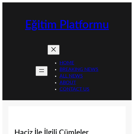
İçeriğe
geç
Eğitim Platformu
HOME
BREAKING NEWS
ALL NEWS
ABOUT
CONTACT US
Haciz İle İlgili Cümleler