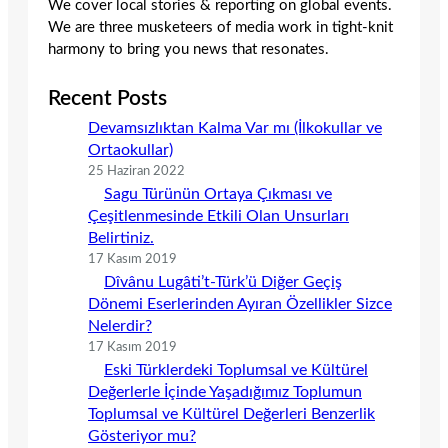
We cover local stories & reporting on global events.
We are three musketeers of media work in tight-knit
harmony to bring you news that resonates.
Recent Posts
Devamsızlıktan Kalma Var mı (İlkokullar ve
Ortaokullar)
25 Haziran 2022
Sagu Türünün Ortaya Çıkması ve
Çeşitlenmesinde Etkili Olan Unsurları
Belirtiniz.
17 Kasım 2019
Dîvânu Lugâti’t-Türk’ü Diğer Geçiş
Dönemi Eserlerinden Ayıran Özellikler Sizce
Nelerdir?
17 Kasım 2019
Eski Türklerdeki Toplumsal ve Kültürel
Değerlerle İçinde Yaşadığımız Toplumun
Toplumsal ve Kültürel Değerleri Benzerlik
Gösteriyor mu?