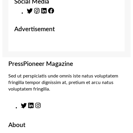
Social Media
T
I
L
F
w
n
i
a
i
s
n
c
Advertisement
t
t
k
e
t
a
e
b
e
g
d
o
r
r
I
o
a
n
k
m
PressPioneer Magazine
Sed ut perspiciatis unde omnis iste natus voluptatem
fringilla tempor dignissim at, pretium et arcu natus
voluptatem fringilla.
T
L
I
w
i
n
i
n
s
About
t
k
t
t
e
a