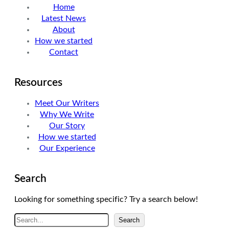
Home
e
d
g
Latest News
r
I
r
About
n
a
How we started
m
Contact
Resources
Meet Our Writers
Why We Write
Our Story
How we started
Our Experience
Search
Looking for something specific? Try a search below!
A
Search