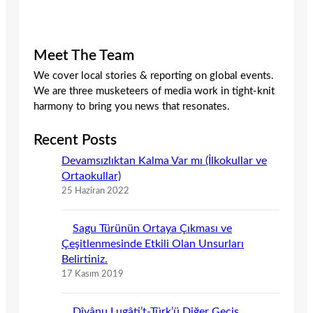
Meet The Team
We cover local stories & reporting on global events.
We are three musketeers of media work in tight-knit
harmony to bring you news that resonates.
Recent Posts
Devamsızlıktan Kalma Var mı (İlkokullar ve
Ortaokullar)
25 Haziran 2022
Sagu Türünün Ortaya Çıkması ve
Çeşitlenmesinde Etkili Olan Unsurları
Belirtiniz.
17 Kasım 2019
Dîvânu Lugâti’t-Türk’ü Diğer Geçiş