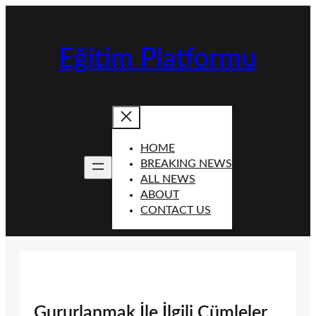
İçeriğe
geç
Eğitim Platformu
HOME
BREAKING NEWS
ALL NEWS
ABOUT
CONTACT US
Gururlanmak İle İlgili Cümleler