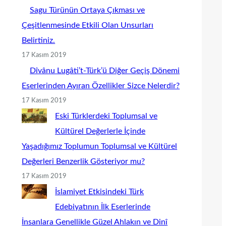
Sagu Türünün Ortaya Çıkması ve
Çeşitlenmesinde Etkili Olan Unsurları
Belirtiniz.
17 Kasım 2019
Dîvânu Lugâti’t-Türk’ü Diğer Geçiş Dönemi
Eserlerinden Ayıran Özellikler Sizce Nelerdir?
17 Kasım 2019
Eski Türklerdeki Toplumsal ve
Kültürel Değerlerle İçinde
Yaşadığımız Toplumun Toplumsal ve Kültürel
Değerleri Benzerlik Gösteriyor mu?
17 Kasım 2019
İslamiyet Etkisindeki Türk
Edebiyatının İlk Eserlerinde
İnsanlara Genellikle Güzel Ahlakın ve Dinî