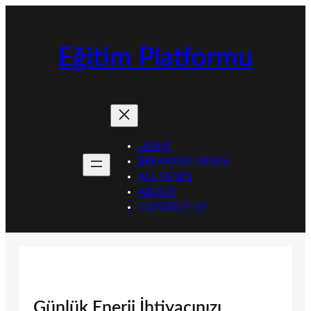
İçeriğe
geç
Eğitim Platformu
HOME
BREAKING NEWS
ALL NEWS
ABOUT
CONTACT US
Günlük Enerji İhtiyacınızı