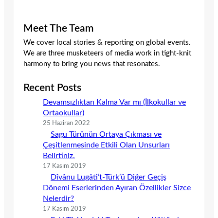
Meet The Team
We cover local stories & reporting on global events.
We are three musketeers of media work in tight-knit
harmony to bring you news that resonates.
Recent Posts
Devamsızlıktan Kalma Var mı (İlkokullar ve
Ortaokullar)
25 Haziran 2022
Sagu Türünün Ortaya Çıkması ve
Çeşitlenmesinde Etkili Olan Unsurları
Belirtiniz.
17 Kasım 2019
Dîvânu Lugâti’t-Türk’ü Diğer Geçiş
Dönemi Eserlerinden Ayıran Özellikler Sizce
Nelerdir?
17 Kasım 2019