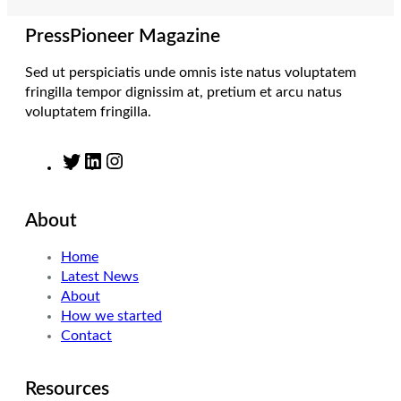
a
n
k
m
PressPioneer Magazine
Sed ut perspiciatis unde omnis iste natus voluptatem
fringilla tempor dignissim at, pretium et arcu natus
voluptatem fringilla.
T
L
I
w
i
n
i
n
s
About
t
k
t
t
e
a
Home
e
d
g
Latest News
r
I
r
About
n
a
How we started
m
Contact
Resources