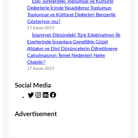
Eski Türklerdeki Toplumsal ve Kültürel
Değerlerle İçinde Yaşadığımız Toplumun
Toplumsal ve Kültürel Değerleri Benzerlik
Gösteriyor mu?
17 Kasım 2019
İslamiyet Etkisindeki Türk Edebiyatının İlk
Eserlerinde İnsanlara Genellikle Güzel
Ahlakın ve Dinî Düşüncelerin Öğretilmeye
Çalışılmasının Temel Nedenleri Neler
Olabilir?
17 Kasım 2019
Social Media
T
I
L
F
w
n
i
a
i
s
n
c
Advertisement
t
t
k
e
t
a
e
b
e
g
d
o
r
r
I
o